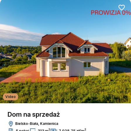
Dodaj
Video
Dom na sprzedaż
Bielsko-Biała, Kamienica
2
2
5 pokoi
313 m
7 028,75 zł/m