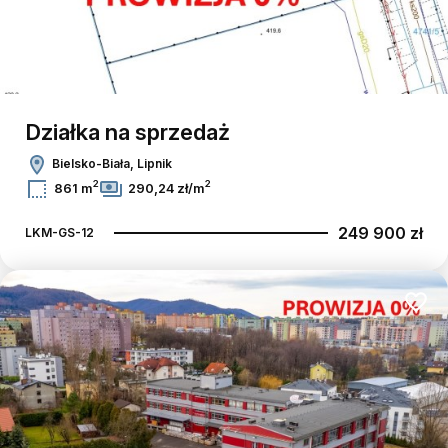
Działka na sprzedaż
Bielsko-Biała, Lipnik
2
2
861 m
290,24 zł/m
249 900 zł
LKM-GS-12
Dodaj