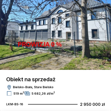
6
2
Leaflet
|
© OpenMapTiles
© OpenStreetMap contributors
Obiekt na sprzedaż
Bielsko-Biała, Stare Bielsko
2
2
519 m
5 682,26 zł/m
2 950 000 zł
LKM-BS-16