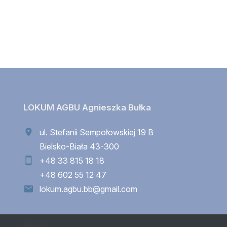
LOKUM AGBU Agnieszka Bułka
ul. Stefanii Sempołowskiej 19 B
Bielsko-Biała 43-300
+48 33 815 18 18
+48 602 55 12 47
lokum.agbu.bb@gmail.com