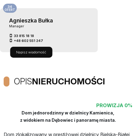
34
OFERT
Agnieszka Bułka
Manager
33 815 18 18
+48 602 551 247
Napisz wiadomość
OPIS
NIERUCHOMOŚCI
PROWIZJA 0%
Dom jednorodzinny w dzielnicy Kamienica,
z widokiem na Dębowiec i panoramę miasta.
Dom zlokalizowany w prestiżowej dzielnicy Bielska-Białej