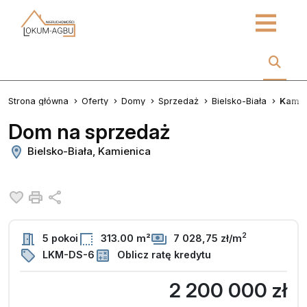
Strona główna
Oferty
Domy
Sprzedaż
Bielsko-Biała
Kamie
Dom na sprzedaż
Bielsko-Biała, Kamienica
Dodaj do ulubionych
Drukuj
Udostępnij
2
5 pokoi
313.00 m²
7 028,75 zł/m
LKM-DS-6
Oblicz ratę kredytu
2 200 000 zł