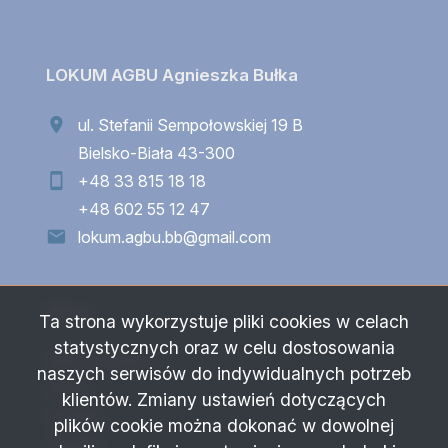
LOKUM AGBU Agnieszka Bułka
ul. Stefanii Sempołowskiej 19 B
Bielsko-Biała 43-300
+48 33 815 18 18
+48 602 55 12 47
lokum.agbu.bb@gmail.com
Menu
Ta strona wykorzystuje pliki cookies w celach
statystycznych oraz w celu dostosowania
Strona główna
naszych serwisów do indywidualnych potrzeb
Oferty
klientów. Zmiany ustawień dotyczących
O firmie
plików cookie można dokonać w dowolnej
Kontakt