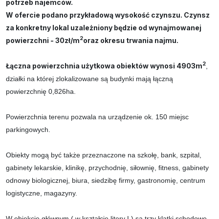
potrzeb najemców.
W ofercie podano przykładową wysokość czynszu. Czynsz
za konkretny lokal uzależniony będzie od wynajmowanej
2
powierzchni - 30zł/m
oraz okresu trwania najmu.
2
Łączna powierzchnia użytkowa obiektów wynosi 4903m
,
działki na której zlokalizowane są budynki mają łączną
powierzchnię 0,826ha.
Powierzchnia terenu pozwala na urządzenie ok. 150 miejsc
parkingowych.
Obiekty mogą być także
przeznaczone na szkołę, bank, szpital,
gabinety lekarskie, klinikę, przychodnię, siłownię, fitness, gabinety
odnowy biologicznej, biura, siedzibę firmy, gastronomię, centrum
logistyczne, magazyny.
W obiekcie głównym ( w kształcie litery L) są trzy klatki schodowe,