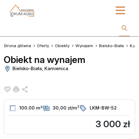
Strona główna
Oferty
Obiekty
Wynajem
Bielsko-Biała
Kam
Obiekt na wynajem
Bielsko-Biała, Kamienica
Dodaj do ulubionych
Drukuj
Udostępnij
2
100.00 m²
30,00 zł/m
LKM-BW-52
3 000 zł