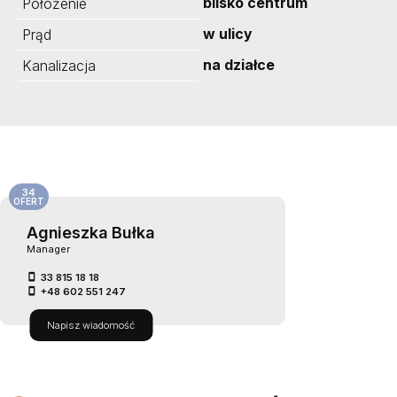
blisko centrum
Położenie
w ulicy
Prąd
na działce
Kanalizacja
34
OFERT
Agnieszka Bułka
Manager
33 815 18 18
+48 602 551 247
Napisz wiadomość