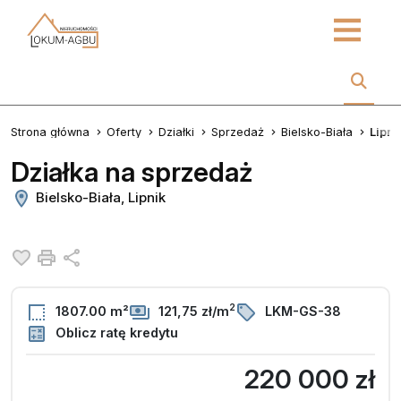
Strona główna
Oferty
Działki
Sprzedaż
Bielsko-Biała
Lipni
Działka na sprzedaż
Bielsko-Biała, Lipnik
Dodaj do ulubionych
Drukuj
Udostępnij
2
1807.00 m²
121,75 zł/m
LKM-GS-38
Oblicz ratę kredytu
220 000 zł