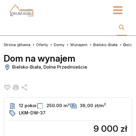
Strona główna
Oferty
Domy
Wynajem
Bielsko-Biała
Dolne
Dom na wynajem
Bielsko-Biała, Dolne Przedmieście
Dodaj do ulubionych
Drukuj
Udostępnij
2
12 pokoi
250.00 m²
36,00 zł/m
LKM-DW-37
9 000 zł