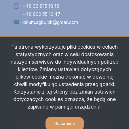
+48 33 815 18 18
+48 602 55 12 47
lokum.agbu.bb@gmail.com
Menu
Ta strona wykorzystuje pliki cookies w celach
statystycznych oraz w celu dostosowania
Strona główna
naszych serwisów do indywidualnych potrzeb
Oferty
klientów. Zmiany ustawień dotyczących
O firmie
plików cookie można dokonać w dowolnej
Kontakt
chwili modyfikując ustawienia przeglądarki.
Rodo
Korzystanie z tej strony bez zmian ustawień
dotyczących cookies oznacza, że będą one
zapisane w pamięci urządzenia.
P.H.U."LOKUM-AGBU" Agnieszka Bułka © 2026
Rozumiem
Program dla biur nieruchomości
Galactica Virgo