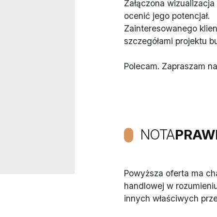
Załączona wizualizacj
ocenić jego potencjał.
Zainteresowanego klien
szczegółami projektu 
Polecam. Zapraszam na
NOTA
PRAW
Powyższa oferta ma char
handlowej w rozumieniu
innych właściwych prz