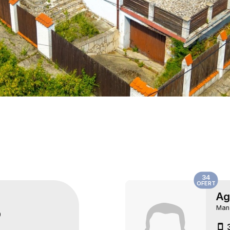
34
OFERT
Ag
Man
9