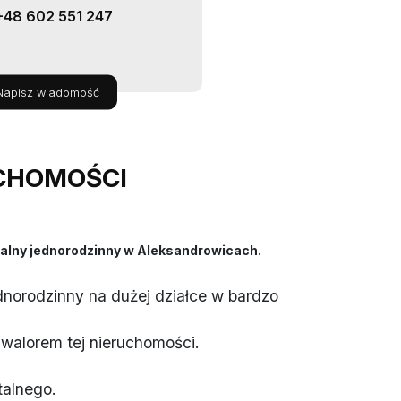
+48 602 551 247
Napisz wiadomość
CHOMOŚCI
kalny jednorodzinny w Aleksandrowicach.
norodzinny na dużej działce w bardzo
m walorem tej nieruchomości.
talnego.