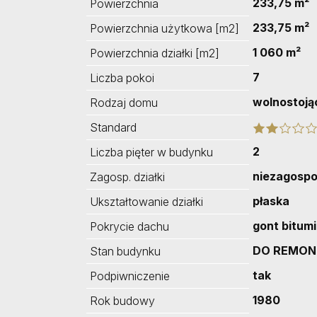
233,75 m²
Powierzchnia
233,75 m²
Powierzchnia użytkowa [m2]
1 060 m²
Powierzchnia działki [m2]
7
Liczba pokoi
wolnostoją
Rodzaj domu
Standard
2
Liczba pięter w budynku
niezagosp
Zagosp. działki
płaska
Ukształtowanie działki
gont bitum
Pokrycie dachu
DO REMONT
Stan budynku
tak
Podpiwniczenie
1980
Rok budowy