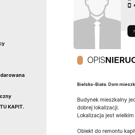
cy
OPIS
NIERU
odarowana
Bielsko-Biała. Dom miesz
iczny
Budynek mieszkalny jed
U KAPIT.
dobrej lokalizacji.
Lokalizacja jest wielki
Obiekt do remontu kapi