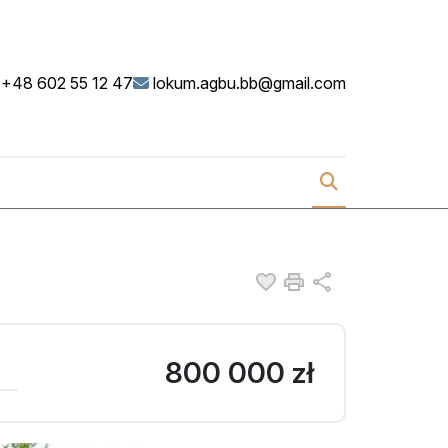
+48 602 55 12 47
lokum.agbu.bb@gmail.com
Dodaj do ulubionych
Drukuj
Udostępnij
800 000 zł