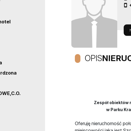
²
hotel
OPIS
NIERU
a
ardzona
OWE,C.O.
Zespół obiektów 
w Parku Kr
Oferuję nieruchomość poł
miejscowości jaką jest Szc