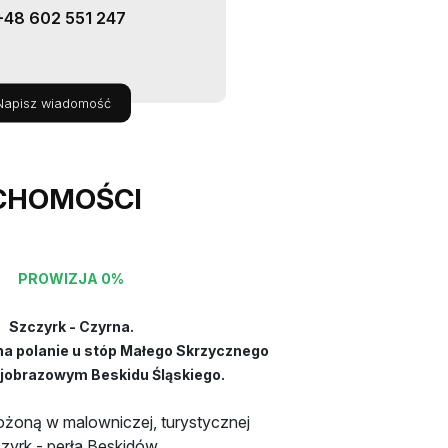
+48 602 551 247
Napisz wiadomość
CHOMOŚCI
PROWIZJA 0%
Szczyrk - Czyrna.
na polanie u stóp Małego Skrzycznego
ajobrazowym Beskidu Śląskiego.
ożoną w malowniczej, turystycznej
zyrk - perła Beskidów.