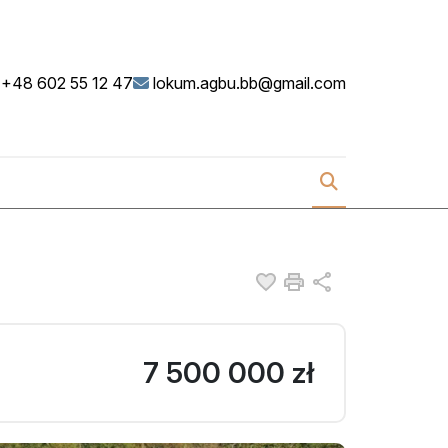
+48 602 55 12 47
lokum.agbu.bb@gmail.com
Dodaj do ulubionych
Drukuj
Udostępnij
7 500 000 zł