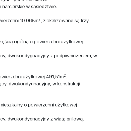
i narciarskie w sąsiedztwie.
2
owierzchni 10 068m
, zlokalizowane są trzy
zęścią ogólną o powierzchni użytkowej
ący, dwukondygnacyjny z podpiwniczeniem, w
2
owierzchni użytkowej 491,51m
.
ący, dwukondygnacyjny, w konstrukcji
ieszkalny o powierzchni użytkowej
cy, dwukondygnacyjny z wiatą grillową.