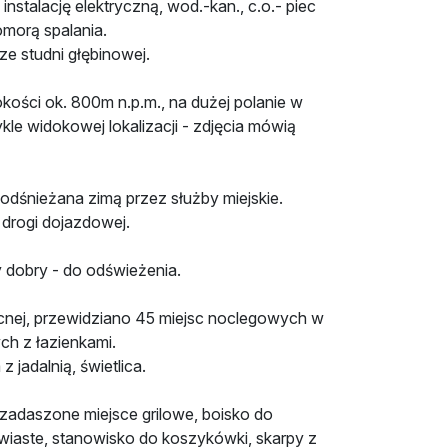
stalację elektryczną, wod.-kan., c.o.- piec
morą spalania.
e studni głębinowej.
ości ok. 800m n.p.m., na dużej polanie w
kle widokowej lokalizacji - zdjęcia mówią
odśnieżana zimą przez służby miejskie.
drogi dojazdowej.
 dobry - do odświeżenia.
ecnej, przewidziano 45 miejsc noclegowych w
ch z łazienkami.
z jadalnią, świetlica.
adaszone miejsce grilowe, boisko do
trawiaste, stanowisko do koszykówki, skarpy z