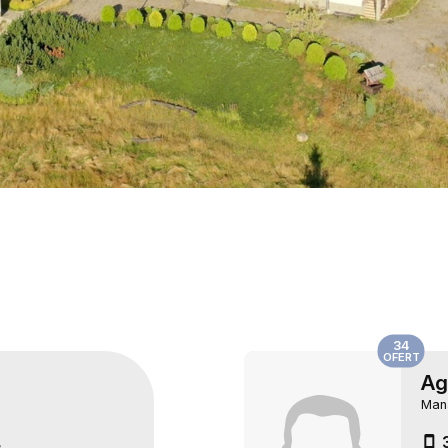
34
OFERT
Ag
Man