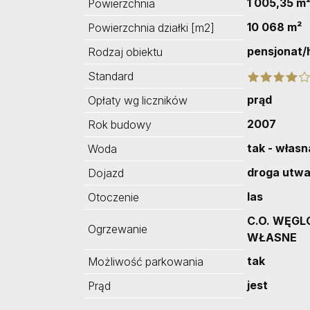
1 005,35 m
Powierzchnia
10 068 m²
Powierzchnia działki [m2]
pensjonat/
Rodzaj obiektu
Standard
prąd
Opłaty wg liczników
2007
Rok budowy
tak - własn
Woda
droga utw
Dojazd
las
Otoczenie
C.O. WĘGL
Ogrzewanie
WŁASNE
tak
Możliwość parkowania
jest
Prąd