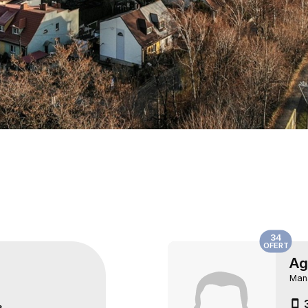
34
OFERT
Ag
Man
7