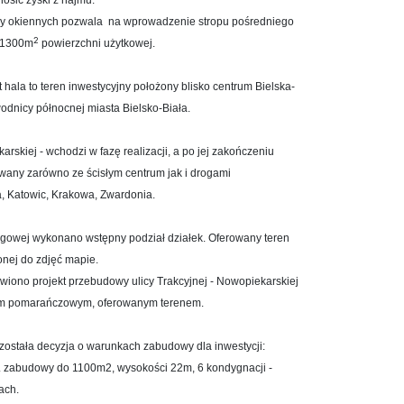
nosić zyski z najmu.
ży okiennych pozwala na wprowadzenie stropu pośredniego
2
h 1300m
powierzchni użytkowej.
t hala to teren inwestycyjny położony blisko centrum Bielska-
bwodnicy
północnej
miasta Bielsko-Biała.
rskiej - wchodzi w fazę realizacji, a po jej zakończeniu
any zarówno ze ścisłym centrum jak i drogami
, Katowic, Krakowa, Zwardonia.
drogowej wykonano wstępny podział działek. Oferowany teren
onej do zdjęć mapie.
wiono projekt przebudowy ulicy Trakcyjnej - Nowopiekarskiej
rem pomarańczowym, oferowanym terenem.
 została decyzja o warunkach zabudowy dla inwestycji:
. zabudowy do 1100m2, wysokości 22m, 6 kondygnacji -
ach.