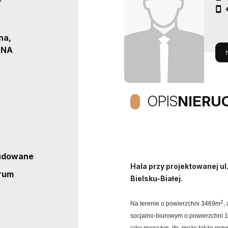
²
na,
JNA
OPIS
NIERU
budowane
Hala przy projektowanej ul
trum
Bielsku-Białej.
2
Na terenie o powierzchni 3469m
,
socjalno-biurowym o powierzchni 