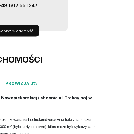
+48 602 551 247
Napisz wiadomość
CHOMOŚCI
PROWIZJA 0%
. Nowopiekarskiej ( obecnie ul. Trakcyjna) w
 zlokalizowana jest jednokondygnacyjna hala z zapleczem
2
1300 m
(byłe korty tenisowe),
któ
ra może być wykorzystana