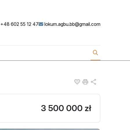
+48 602 55 12 47
lokum.agbu.bb@gmail.com
Dodaj do ulubionych
Drukuj
Udostępnij
3 500 000 zł