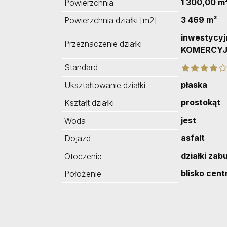
1 300,00 m
Powierzchnia
3 469 m²
Powierzchnia działki [m2]
inwestycyj
Przeznaczenie działki
KOMERCY
Standard
płaska
Ukształtowanie działki
prostokąt
Kształt działki
jest
Woda
asfalt
Dojazd
działki za
Otoczenie
blisko cen
Położenie