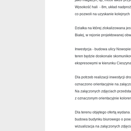
jako magazyn, itp, może także przy
Wysokość hali - 8m, układ nadpro
co pozwoli na uzyskanie kolejnyc
Działka na której zlokalizowana jes
Białej, w rejonie projektowanej o
Inwestycja - budowa ulicy Nowopieka
teren będzie doskonale skomunikow
ekspresowymi w kierunku Cieszyna
Dla potrzeb realizacji inwestycji 
oznaczono orientacyjnie na załącz
Na załączonych zdjęciach przedsta
z oznaczonym orientacyjnie kolo
Dla terenu objętego ofertą wydana
bu
dowa
budynku biurowego
o pow
wizualizacja na załączonych zdjęci