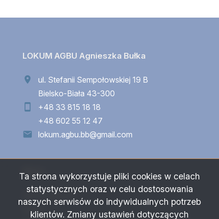
LOKUM AGBU Agnieszka Bułka
ul. Stefanii Sempołowskiej 19 B
Bielsko-Biała 43-300
+48 33 815 18 18
+48 602 55 12 47
lokum.agbu.bb@gmail.com
Menu
Ta strona wykorzystuje pliki cookies w celach
statystycznych oraz w celu dostosowania
Strona główna
naszych serwisów do indywidualnych potrzeb
Oferty
klientów. Zmiany ustawień dotyczących