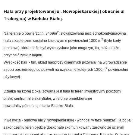
Hala przy projektowanej ul. Nowopiekarskiej ( obecnie ul.
Trakcyjna) w Bielsku-Białej.
2
Na terenie o powierzchni 3469m
, zlokalizowana jest jednokondygnacyjna
2
hala z zapleczem socjalno-biurowym o powierzchni 1300 m
(byłe korty
tenisowe),
któ
ra może być wykorzystana jako magazyn, itp, może także
przynosić zyski z najmu.
Wysokość hali - 8m, układ nadproży okiennych pozwala na wprowadzenie
2
stropu pośredniego co pozwoli na uzyskanie kolejnych 1300m
powierzchni
użytkowej.
Działka na której zlokalizowana jest hala to teren inwestycyjny położony
blisko centrum Bielska-Białej, w rejonie projektowanej
obwodnicy
północnej
miasta Bielsko-Biała.
Inwestycja - budowa ulicy Nowopiekarskiej - wchodzi w fazę realizacji, a po jej
zakończeniu teren będzie doskonale skomunikowany zarówno ze ścisłym
centrum jak i drogami ekspresowymi w kierunku Cieszyna, Katowic, Krakowa,