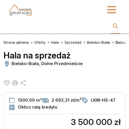
Strona główna
Oferty
Hale
Sprzedaż
Bielsko-Biała
Dolne 
Hala na sprzedaż
Bielsko-Biała, Dolne Przedmieście
Dodaj do ulubionych
Drukuj
Udostępnij
2
1300.00 m²
2 692,31 zł/m
LKM-HS-47
Oblicz ratę kredytu
3 500 000 zł