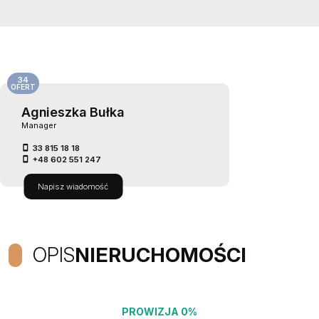
34
OFERT
Agnieszka Bułka
Manager
33 815 18 18
+48 602 551 247
Napisz wiadomość
OPIS
NIERUCHOMOŚCI
PROWIZJA 0%