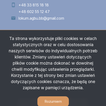
+48 33 815 18 18
+48 602 55 12 47
lokum.agbu.bb@gmail.com
Menu
Ta strona wykorzystuje pliki cookies w celach
statystycznych oraz w celu dostosowania
Strona główna
naszych serwisów do indywidualnych potrzeb
Oferty
klientów. Zmiany ustawień dotyczących
O firmie
plików cookie można dokonać w dowolnej
Kontakt
chwili modyfikując ustawienia przeglądarki.
Rodo
Korzystanie z tej strony bez zmian ustawień
dotyczących cookies oznacza, że będą one
zapisane w pamięci urządzenia.
P.H.U."LOKUM-AGBU" Agnieszka Bułka © 2026
Rozumiem
Program dla biur nieruchomości
Galactica Virgo