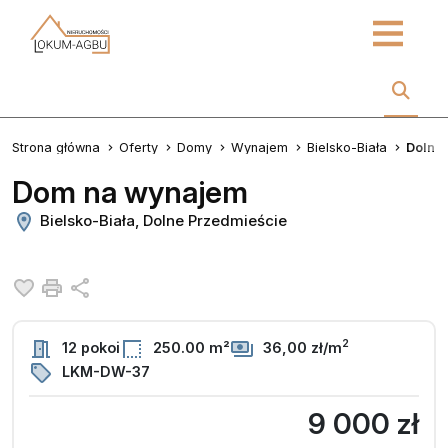
Strona główna
Oferty
Domy
Wynajem
Bielsko-Biała
Dolne
Dom na wynajem
Bielsko-Biała, Dolne Przedmieście
Dodaj do ulubionych
Drukuj
Udostępnij
2
12 pokoi
250.00 m²
36,00 zł/m
LKM-DW-37
9 000 zł