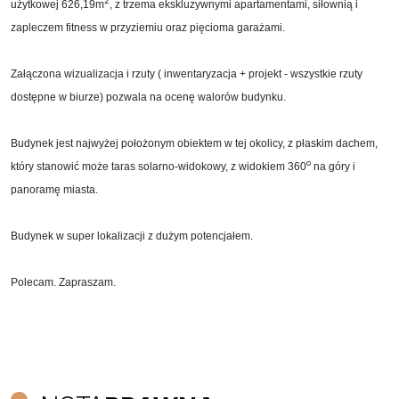
2
użytkowej 626,19m
, z trzema ekskluzywnymi apartamentami, siłownią i
zapleczem fitness w przyziemiu oraz pięcioma garażami.
Załączona wizualizacja i rzuty ( inwentaryzacja + projekt - wszystkie rzuty
dostępne w biurze) pozwala na ocenę walorów budynku.
Budynek jest najwyżej położonym obiektem w tej okolicy, z płaskim dachem,
o
który stanowić może taras solarno-widokowy, z widokiem 360
na góry i
panoramę miasta.
Budynek w super lokalizacji z dużym potencjałem.
Polecam. Zapraszam.