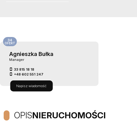
34
OFERT
Agnieszka Bułka
Manager
33 815 18 18
+48 602 551 247
Napisz wiadomość
OPIS
NIERUCHOMOŚCI