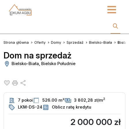
Strona główna
Oferty
Domy
Sprzedaż
Bielsko-Biała
Bielsk
Dom na sprzedaż
Bielsko-Biała, Bielsko Południe
Dodaj do ulubionych
Drukuj
Udostępnij
2
7 pokoi
526.00 m²
3 802,28 zł/m
LKM-DS-24
Oblicz ratę kredytu
2 000 000 zł